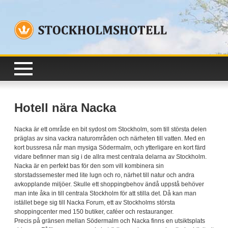
Hotell nära Nacka
Nacka är ett område en bit sydost om Stockholm, som till största delen
präglas av sina vackra naturområden och närheten till vatten. Med en
kort bussresa når man mysiga Södermalm, och ytterligare en kort färd
vidare befinner man sig i de allra mest centrala delarna av Stockholm.
Nacka är en perfekt bas för den som vill kombinera sin
storstadssemester med lite lugn och ro, närhet till natur och andra
avkopplande miljöer. Skulle ett shoppingbehov ändå uppstå behöver
man inte åka in till centrala Stockholm för att stilla det. Då kan man
istället bege sig till Nacka Forum, ett av Stockholms största
shoppingcenter med 150 butiker, caféer och restauranger.
Precis på gränsen mellan Södermalm och Nacka finns en utsiktsplats