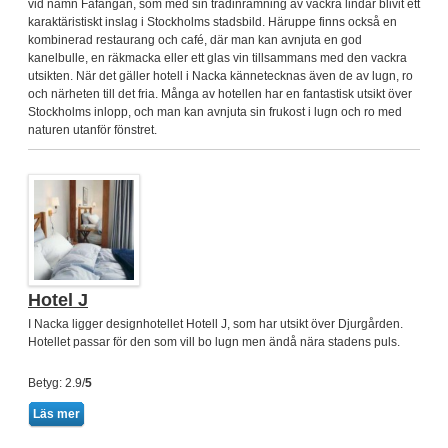
vid namn Fåfängan, som med sin trädinramning av vackra lindar blivit ett
karaktäristiskt inslag i Stockholms stadsbild. Häruppe finns också en
kombinerad restaurang och café, där man kan avnjuta en god
kanelbulle, en räkmacka eller ett glas vin tillsammans med den vackra
utsikten. När det gäller hotell i Nacka kännetecknas även de av lugn, ro
och närheten till det fria. Många av hotellen har en fantastisk utsikt över
Stockholms inlopp, och man kan avnjuta sin frukost i lugn och ro med
naturen utanför fönstret.
Hotel J
I Nacka ligger designhotellet Hotell J, som har utsikt över Djurgården.
Hotellet passar för den som vill bo lugn men ändå nära stadens puls.
Betyg: 2.9/
5
Läs mer