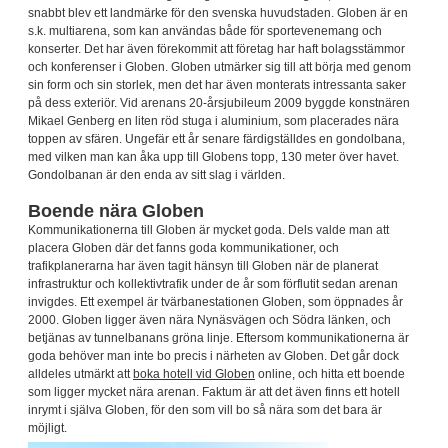
snabbt blev ett landmärke för den svenska huvudstaden. Globen är en
s.k. multiarena, som kan användas både för sportevenemang och
konserter. Det har även förekommit att företag har haft bolagsstämmor
och konferenser i Globen. Globen utmärker sig till att börja med genom
sin form och sin storlek, men det har även monterats intressanta saker
på dess exteriör. Vid arenans 20-årsjubileum 2009 byggde konstnären
Mikael Genberg en liten röd stuga i aluminium, som placerades nära
toppen av sfären. Ungefär ett år senare färdigställdes en gondolbana,
med vilken man kan åka upp till Globens topp, 130 meter över havet.
Gondolbanan är den enda av sitt slag i världen.
Boende nära Globen
Kommunikationerna till Globen är mycket goda. Dels valde man att
placera Globen där det fanns goda kommunikationer, och
trafikplanerarna har även tagit hänsyn till Globen när de planerat
infrastruktur och kollektivtrafik under de år som förflutit sedan arenan
invigdes. Ett exempel är tvärbanestationen Globen, som öppnades år
2000. Globen ligger även nära Nynäsvägen och Södra länken, och
betjänas av tunnelbanans gröna linje. Eftersom kommunikationerna är
goda behöver man inte bo precis i närheten av Globen. Det går dock
alldeles utmärkt att
boka hotell vid Globen
online, och hitta ett boende
som ligger mycket nära arenan. Faktum är att det även finns ett hotell
inrymt i själva Globen, för den som vill bo så nära som det bara är
möjligt.