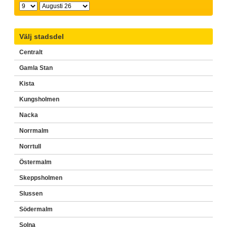
Välj stadsdel
Centralt
Gamla Stan
Kista
Kungsholmen
Nacka
Norrmalm
Norrtull
Östermalm
Skeppsholmen
Slussen
Södermalm
Solna