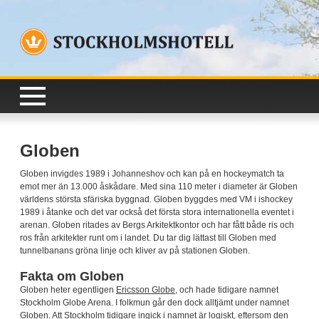
Globen
Globen invigdes 1989 i Johanneshov och kan på en hockeymatch ta
emot mer än 13.000 åskådare. Med sina 110 meter i diameter är Globen
världens största sfäriska byggnad. Globen byggdes med VM i ishockey
1989 i åtanke och det var också det första stora internationella eventet i
arenan. Globen ritades av Bergs Arkitektkontor och har fått både ris och
ros från arkitekter runt om i landet. Du tar dig lättast till Globen med
tunnelbanans gröna linje och kliver av på stationen Globen.
Fakta om Globen
Globen heter egentligen
Ericsson Globe
, och hade tidigare namnet
Stockholm Globe Arena. I folkmun går den dock alltjämt under namnet
Globen. Att Stockholm tidigare ingick i namnet är logiskt, eftersom den