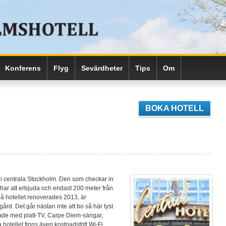
Konferens
Flyg
Sevärdheter
Tips
Om
BOKA HOTELL
 i centrala Stockholm. Den som checkar in
m har att erbjuda och endast 200 meter från
 på hotellet renoverades 2013, är
ård. Det går nästan inte att bo så här tyst
stade med platt-TV, Carpe Diem-sängar,
otellet finns även kostnadsfritt Wi-Fi.