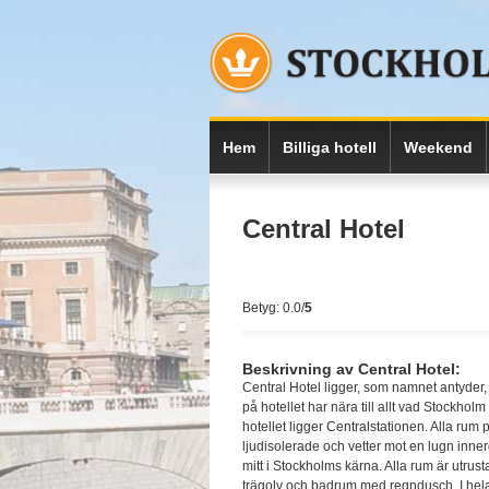
Hem
Billiga hotell
Weekend
Central Hotel
Betyg: 0.0/
5
Beskrivning av Central Hotel:
Central Hotel ligger, som namnet antyder,
på hotellet har nära till allt vad Stockhol
hotellet ligger Centralstationen. Alla rum
ljudisolerade och vetter mot en lugn innerg
mitt i Stockholms kärna. Alla rum är utru
trägolv och badrum med regndusch. I hela h