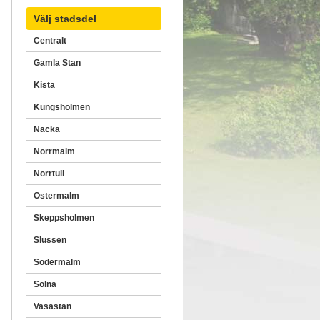
Välj stadsdel
Centralt
Gamla Stan
Kista
Kungsholmen
Nacka
Norrmalm
Norrtull
Östermalm
Skeppsholmen
Slussen
Södermalm
Solna
Vasastan