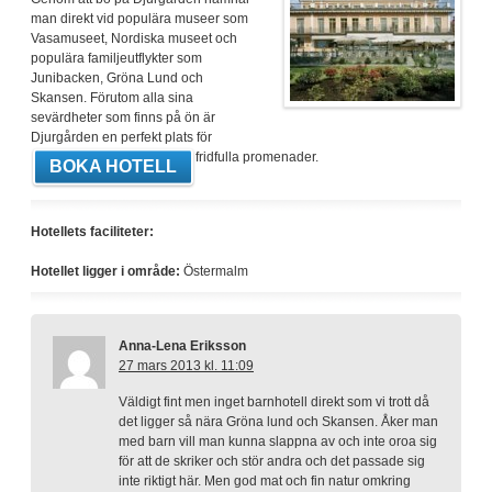
man direkt vid populära museer som
Vasamuseet, Nordiska museet och
populära familjeutflykter som
Junibacken, Gröna Lund och
Skansen. Förutom alla sina
sevärdheter som finns på ön är
Djurgården en perfekt plats för
fridfulla promenader.
BOKA HOTELL
Hotellets faciliteter:
Hotellet ligger i område:
Östermalm
Anna-Lena Eriksson
27 mars 2013 kl. 11:09
Väldigt fint men inget barnhotell direkt som vi trott då
det ligger så nära Gröna lund och Skansen. Åker man
med barn vill man kunna slappna av och inte oroa sig
för att de skriker och stör andra och det passade sig
inte riktigt här. Men god mat och fin natur omkring