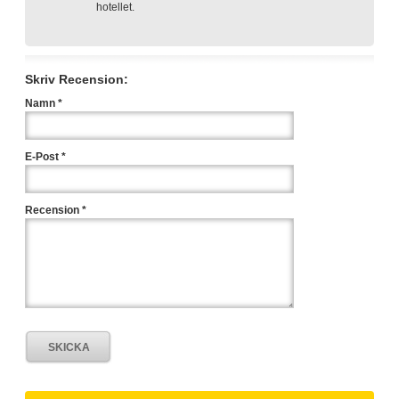
hotellet.
Skriv Recension:
Namn *
E-Post *
Recension *