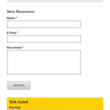
Skriv Recension:
Namn *
E-Post *
Recension *
Sök hotell
Resmål: