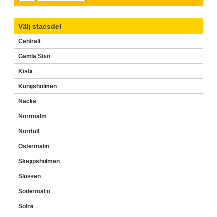
Välj stadsdel
Centralt
Gamla Stan
Kista
Kungsholmen
Nacka
Norrmalm
Norrtull
Östermalm
Skeppsholmen
Slussen
Södermalm
Solna